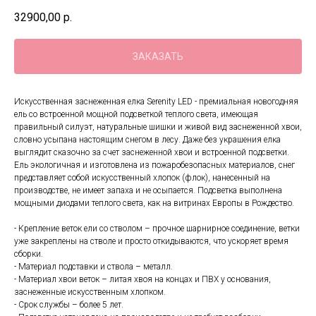
32900,00
р.
ЗАКАЗАТЬ
Искусственная заснеженная елка Serenity LED - премиальная новогодняя
ель со встроенной мощной подсветкой теплого света, имеющая
правильный силуэт, натуральные шишки и живой вид заснеженной хвои,
словно усыпана настоящим снегом в лесу. Даже без украшения елка
выглядит сказочно за счет заснеженной хвои и встроенной подсветки.
Ель экологичная и изготовлена из пожаробезопасных материалов, снег
представляет собой искусственный хлопок (флок), нанесенный на
производстве, не имеет запаха и не осыпается. Подсветка выполнена
мощными диодами теплого света, как на витринах Европы в Рождество.
- Крепление веток ели со стволом – прочное шарнирное соединение, ветки
уже закреплены на стволе и просто откидываются, что ускоряет время
сборки.
- Материал подставки и ствола – металл.
- Материал хвои веток – литая хвоя на концах и ПВХ у основания,
заснеженные искусственным хлопком.
- Срок службы – более 5 лет.