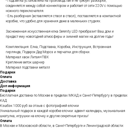
- Подсветка установлена на производстве и не требует разборки,
соединяется между собой коннектором и работает от сети 220V с помощью
ножного переключателя.
- Ель разборная (вставляется ствол в ствол), поставляется в компактной
коробке, что удобно для хранения даже в маленьких студиях.
Заснеженная искусственная елка Serenity LED преобразит Ваш дом и
придаст ему новогодней атмосферы и зимней магии на долгие годы!
Комплектация: Елка, Подставка, Коробка, Инструкция, Встроенная
гирлянда, Подарок Дед Мороз и перчатки для сборки.
Материал хвои Литая+ПВХ
Крепление веток шарнир
Материал подставки металл
Подарки
Оплата
Доставка
Доп информация
Подарки
Бесплатная доставка по Москве в пределах МКАД и Санкт-Петербургу в пределах
КАД
Кэшбэк 1000 руб за отзыв с фотографией елочки
Уникальный подарок в каждой коробке елочки: адвент календарь, музыкальная
шкатулка, игрушки на елочку и другие секретные призы!
Оплата
В Москве и Московской области, в Санкт-Петербурге и Ленинградской области: